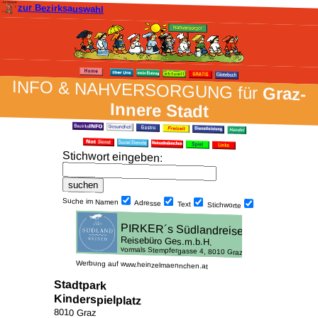
zur Bezirksauswahl
INFO & NAH­VER­SORG­UNG für
Graz-
Innere Stadt
Stich­wort ein­geben
:
Suche im Namen
Adresse
Text
Stich­worte
Werbung auf www.heinzelmaennchen.at
Stadtpark
Kinderspielplatz
8010 Graz