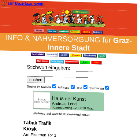
zur Bezirksauswahl
INFO & NAH­VER­SORG­UNG für
Graz-
Innere Stadt
Stich­wort ein­geben
:
Suche im Namen
Adresse
Text
Stich­worte
Werbung auf www.heinzelmaennchen.at
Tabak Trafik
Kiosk
Am Eisernen Tor 1