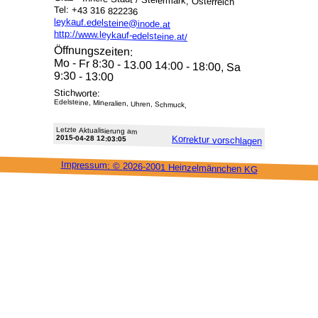
Tel: +43 316 822236
leykauf.edelsteine@inode.at
http://www.leykauf-edelsteine.at/
Öffnungszeiten:
Mo - Fr 8:30 - 13.00 14:00 - 18:00, Sa
9:30 - 13:00
Stichworte:
Edelsteine, Mineralien, Uhren, Schmuck,
Letzte Aktu­alisie­rung am
2015-04-28 12:03:05
Korrektur vor­schlagen
Impressum: ©
2026-2001 Heinzel­männchen KG