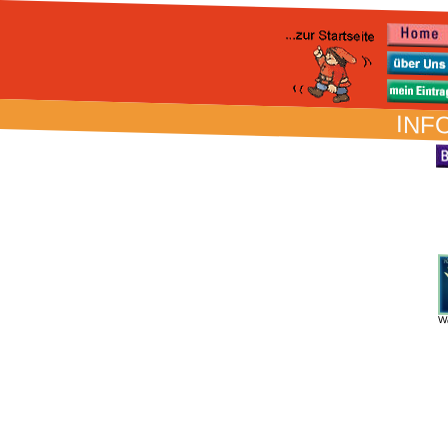
INFO
W