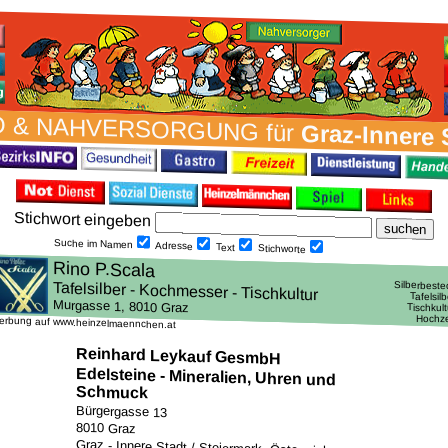
 & NAH­VER­SORG­UNG für
Graz-Innere 
Stich­wort ein­geben
Suche im Namen
Adresse
Text
Stich­worte
erbung auf www.heinzelmaennchen.at
Reinhard Leykauf GesmbH
Edelsteine - Mineralien, Uhren und
Schmuck
Bürgergasse 13
8010 Graz
Graz - Innere Stadt / Steiermark, Österreich