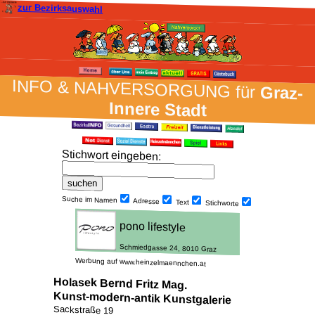
zur Bezirksauswahl
INFO & NAH­VER­SORG­UNG für
Graz-
Innere Stadt
Stich­wort ein­geben
:
Suche im Namen
Adresse
Text
Stich­worte
Werbung auf www.heinzelmaennchen.at
Holasek Bernd Fritz Mag.
Kunst-modern-antik Kunstgalerie
Sackstraße 19