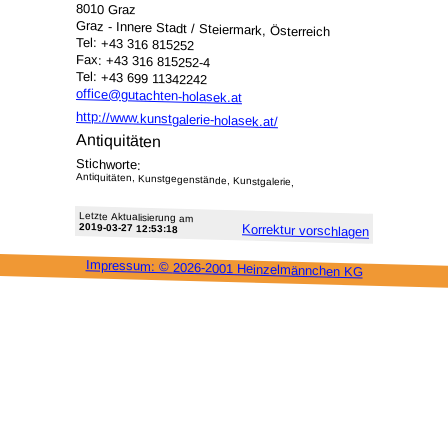
8010 Graz
Graz - Innere Stadt / Steiermark, Österreich
Tel: +43 316 815252
Fax: +43 316 815252-4
Tel: +43 699 11342242
office@gutachten-holasek.at
http://www.kunstgalerie-holasek.at/
Antiquitäten
Stichworte:
Antiquitäten, Kunstgegenstände, Kunstgalerie,
Letzte Aktu­alisie­rung am
2019-03-27 12:53:18
Korrektur vor­schlagen
Impressum: ©
2026-2001 Heinzel­männchen KG