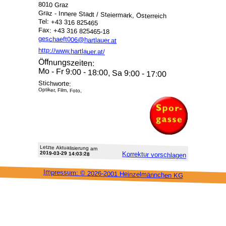
8010 Graz
Graz - Innere Stadt / Steiermark, Österreich
Tel: +43 316 825465
Fax: +43 316 825465-18
geschaeft006@hartlauer.at
http://www.hartlauer.at/
Öffnungszeiten:
Mo - Fr 9:00 - 18:00, Sa 9:00 - 17:00
Stichworte:
Optiker, Film, Foto,
Letzte Aktu­alisie­rung am
2019-03-29 14:03:28
Korrektur vor­schlagen
Impressum: ©
2026-2001 Heinzel­männchen KG