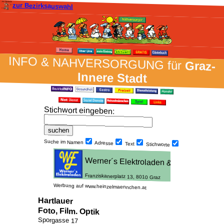
zur Bezirksauswahl
INFO & NAH­VER­SORG­UNG für
Graz-
Innere Stadt
Stich­wort ein­geben
:
Suche im Namen
Adresse
Text
Stich­worte
Werbung auf www.heinzelmaennchen.at
Hartlauer
Foto, Film. Optik
Sporgasse 17