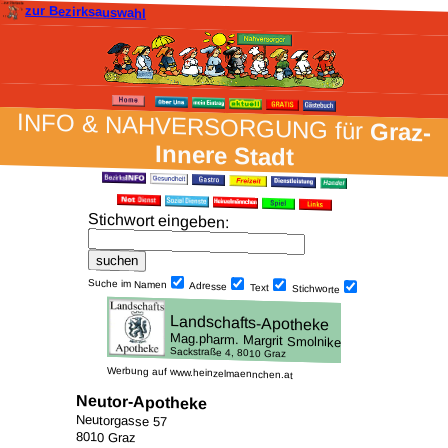
zur Bezirksauswahl
INFO & NAH­VER­SORG­UNG für
Graz-
Innere Stadt
Stich­wort ein­geben
:
Suche im Namen
Adresse
Text
Stich­worte
Werbung auf www.heinzelmaennchen.at
Neutor-Apotheke
Neutorgasse 57
8010 Graz