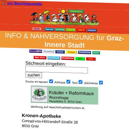
zur Bezirksauswahl
INFO & NAH­VER­SORG­UNG für
Graz-
Innere Stadt
Stich­wort ein­geben
:
Suche im Namen
Adresse
Text
Stich­worte
Werbung auf www.heinzelmaennchen.at
Kronen-Apotheke
Conrad-von-Hötzendorf-Straße 28
8010 Graz