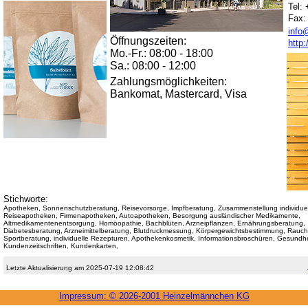
Tel:
Fax:
info
Öffnungszeiten:
http
Mo.-Fr.: 08:00 - 18:00
Sa.: 08:00 - 12:00
Zahlungsmöglichkeiten:
Bankomat, Mastercard, Visa
Stichworte:
Apotheken, Sonnenschutzberatung, Reisevorsorge, Impfberatung, Zusammenstellung individuel
Reiseapotheken, Firmenapotheken, Autoapotheken, Besorgung ausländischer Medikamente,
Altmedikamentenentsorgung, Homöopathie, Bachblüten, Arzneipflanzen, Ernährungsberatung,
Diabetesberatung, Arzneimittelberatung, Blutdruckmessung, Körpergewichtsbestimmung, Rauc
Sportberatung, individuelle Rezepturen, Apothekenkosmetik, Informationsbroschüren, Gesundh
Kundenzeitschriften, Kundenkarten,
Letzte Aktualisierung am 2025-07-19 12:08:42
Impressum: ©
2026-2001 Heinzel­männchen KG