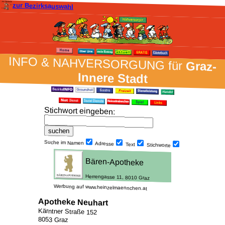
zur Bezirksauswahl
INFO & NAH­VER­SORG­UNG für
Graz-
Innere Stadt
Stich­wort ein­geben
:
Suche im Namen
Adresse
Text
Stich­worte
Werbung auf www.heinzelmaennchen.at
Apotheke Neuhart
Kärntner Straße 152
8053 Graz