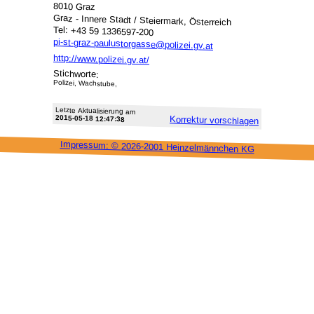
8010 Graz
Graz - Innere Stadt / Steiermark, Österreich
Tel: +43 59 1336597-200
pi-st-graz-paulustorgasse@polizei.gv.at
http://www.polizei.gv.at/
Stichworte:
Polizei, Wachstube,
Letzte Aktu­alisie­rung am
2015-05-18 12:47:38
Korrektur vor­schlagen
Impressum: ©
2026-2001 Heinzel­männchen KG