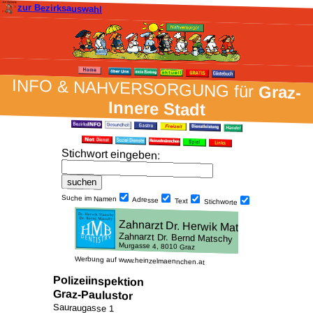
zur Bezirksauswahl
INFO & NAH­VER­SORG­UNG für
Graz-
Innere Stadt
Stich­wort ein­geben
:
Suche im Namen
Adresse
Text
Stich­worte
Werbung auf www.heinzelmaennchen.at
Polizeiinspektion
Graz-Paulustor
Sauraugasse 1