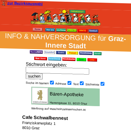
zur Bezirksauswahl
INFO & NAH­VER­SORG­UNG für
Graz-
Innere Stadt
Stich­wort ein­geben
:
Suche im Namen
Adresse
Text
Stich­worte
Werbung auf www.heinzelmaennchen.at
Cafe Schwalbennest
Franziskanerplatz 1
8010 Graz