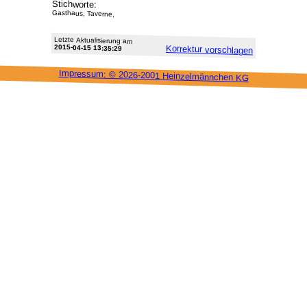
Stichworte:
Gasthaus, Taverne,
Letzte Aktu­alisie­rung am
2015-04-15 13:35:29
Korrektur vor­schlagen
Impressum: ©
2026-2001 Heinzel­männchen KG