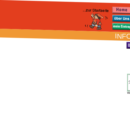
INFO
W