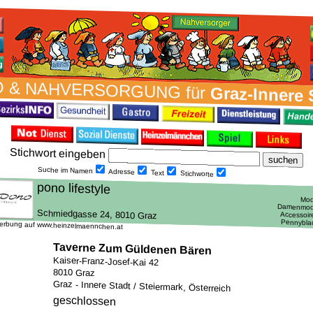
 & NAH­VER­SORG­UNG für
Graz-Innere 
Stich­wort ein­geben
Suche im Namen
Adresse
Text
Stich­worte
erbung auf www.heinzelmaennchen.at
Taverne Zum Güldenen Bären
Kaiser-Franz-Josef-Kai 42
8010 Graz
Graz - Innere Stadt / Steiermark, Österreich
geschlossen