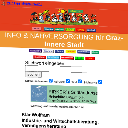
zur Bezirksauswahl
INFO & NAH­VER­SORG­UNG für
Graz-
Innere Stadt
Stich­wort ein­geben
:
Suche im Namen
Adresse
Text
Stich­worte
Werbung auf www.heinzelmaennchen.at
Klar Wolfram
Industrie- und Wirtschaftsberatung,
Vermögensberatung