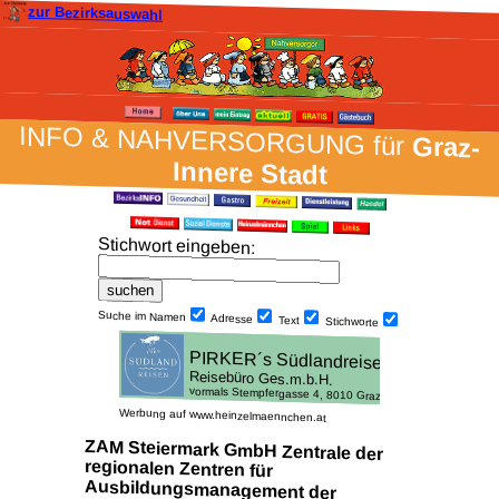
zur Bezirksauswahl
INFO & NAH­VER­SORG­UNG für
Graz-
Innere Stadt
Stich­wort ein­geben
:
Suche im Namen
Adresse
Text
Stich­worte
Werbung auf www.heinzelmaennchen.at
ZAM Steiermark GmbH Zentrale der
regionalen Zentren für
Ausbildungsmanagement der