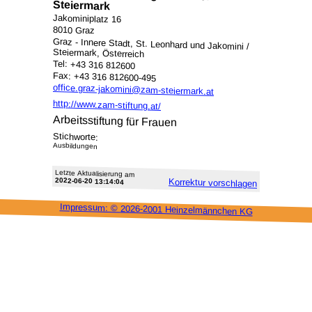
Steiermark
Jakominiplatz 16
8010 Graz
Graz - Innere Stadt, St. Leonhard und Jakomini /
Steiermark, Österreich
Tel: +43 316 812600
Fax: +43 316 812600-495
office.graz-jakomini@zam-steiermark.at
http://www.zam-stiftung.at/
Arbeitsstiftung für Frauen
Stichworte:
Ausbildungen
Letzte Aktu­alisie­rung am
2022-06-20 13:14:04
Korrektur vor­schlagen
Impressum: ©
2026-2001 Heinzel­männchen KG