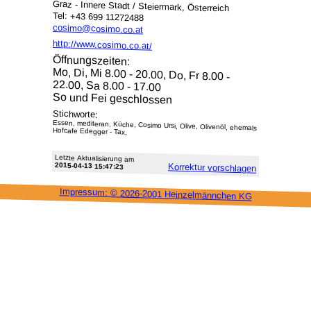
Graz - Innere Stadt / Steiermark, Österreich
Tel: +43 699 11272488
cosimo@cosimo.co.at
http://www.cosimo.co.at/
Öffnungszeiten:
Mo, Di, Mi 8.00 - 20.00, Do, Fr 8.00 -
22.00, Sa 8.00 - 17.00
So und Fei geschlossen
Stichworte:
Essen, mediteran, Küche, Cosimo Ursi, Olive, Olivenöl, ehemals
Hofcafe Edegger - Tax,
Letzte Aktu­alisie­rung am
2015-04-13 15:47:23
Korrektur vor­schlagen
Impressum: ©
2026-2001 Heinzel­männchen KG