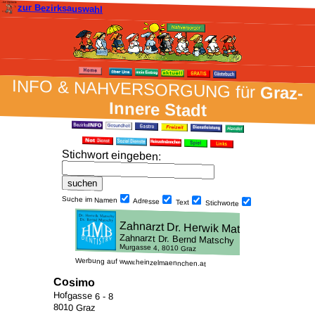
zur Bezirksauswahl
INFO & NAH­VER­SORG­UNG für
Graz-
Innere Stadt
Stich­wort ein­geben
:
Suche im Namen
Adresse
Text
Stich­worte
Werbung auf www.heinzelmaennchen.at
Cosimo
Hofgasse 6 - 8
8010 Graz