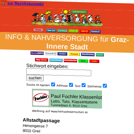
zur Bezirksauswahl
INFO & NAH­VER­SORG­UNG für
Graz-
Innere Stadt
Stich­wort ein­geben
:
Suche im Namen
Adresse
Text
Stich­worte
Werbung auf www.heinzelmaennchen.at
Altstadtpassage
Herrengasse 7
8010 Graz