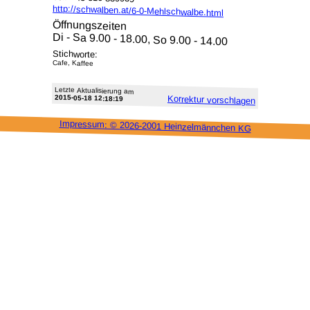
http://schwalben.at/6-0-Mehlschwalbe.html
Öffnungszeiten
Di - Sa 9.00 - 18.00, So 9.00 - 14.00
Stichworte:
Cafe, Kaffee
Letzte Aktu­alisie­rung am
2015-05-18 12:18:19
Korrektur vor­schlagen
Impressum: ©
2026-2001 Heinzel­männchen KG