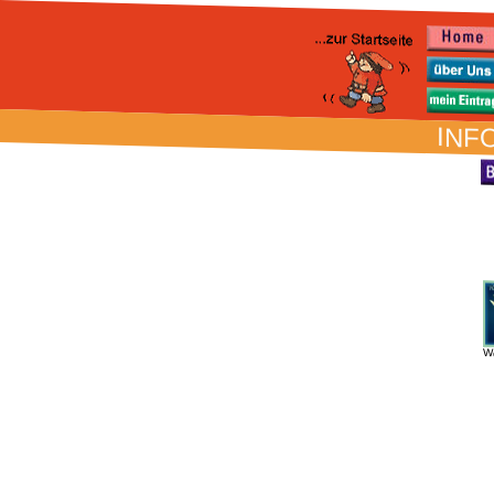
INFO
W