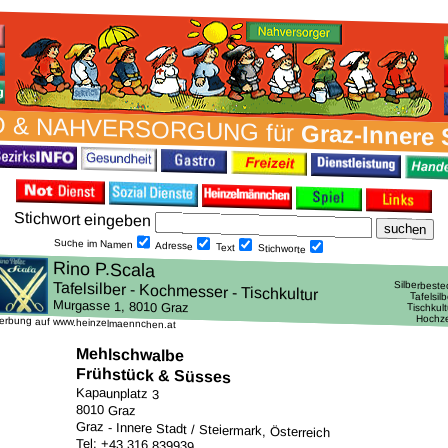
 & NAH­VER­SORG­UNG für
Graz-Innere 
Stich­wort ein­geben
Suche im Namen
Adresse
Text
Stich­worte
erbung auf www.heinzelmaennchen.at
Mehlschwalbe
Frühstück & Süsses
Kapaunplatz 3
8010 Graz
Graz - Innere Stadt / Steiermark, Österreich
Tel: +43 316 839939