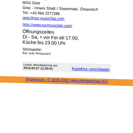
8010 Graz
Graz - Innere Stadt / Steiermark, Österreich
Tel: +43 664 2277286
graz@rox-musicbar.com
http://www.roxmusicbar.com/
Öffnungszeiten
Di - Sa, + vor Fei ab 17.00,
Küche bis 23.00 Uhr
Stichworte:
Bar, Grill, Restaurant
Letzte Aktu­alisie­rung am
2015-05-27 12:35:01
Korrektur vor­schlagen
Impressum: ©
2026-2001 Heinzel­männchen KG