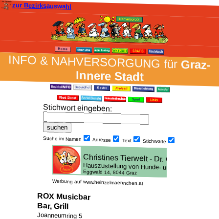
zur Bezirksauswahl
INFO & NAH­VER­SORG­UNG für
Graz-
Innere Stadt
Stich­wort ein­geben
:
Suche im Namen
Adresse
Text
Stich­worte
Werbung auf www.heinzelmaennchen.at
ROX Musicbar
Bar, Grill
Joanneumring 5