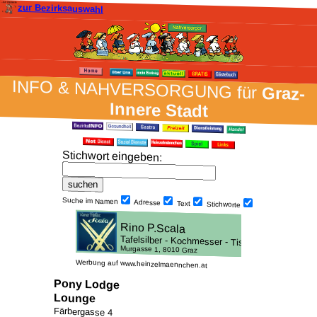
zur Bezirksauswahl
INFO & NAH­VER­SORG­UNG für
Graz-
Innere Stadt
Stich­wort ein­geben
:
Suche im Namen
Adresse
Text
Stich­worte
Werbung auf www.heinzelmaennchen.at
Pony Lodge
Lounge
Färbergasse 4