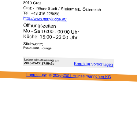
8010 Graz
Graz - Innere Stadt / Steiermark, Österreich
Tel: +43 316 228658
http://www.ponylodge.at/
Öffnungszeiten
Mo - Sa 16:00 - 00:00 Uhr
Küche: 15:00 - 23:00 Uhr
Stichworte:
Restaurant, Lounge
Letzte Aktu­alisie­rung am
2015-05-27 17:59:29
Korrektur vor­schlagen
Impressum: ©
2026-2001 Heinzel­männchen KG