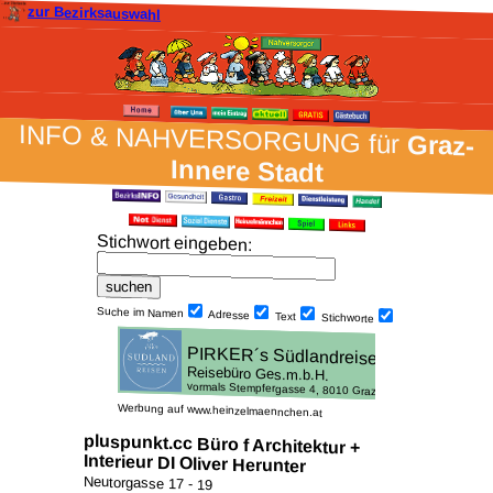
zur Bezirksauswahl
INFO & NAH­VER­SORG­UNG für
Graz-
Innere Stadt
Stich­wort ein­geben
:
Suche im Namen
Adresse
Text
Stich­worte
Werbung auf www.heinzelmaennchen.at
pluspunkt.cc Büro f Architektur +
Interieur DI Oliver Herunter
Neutorgasse 17 - 19