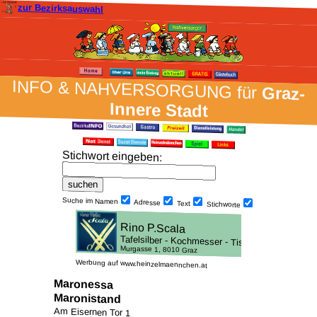
zur Bezirksauswahl
INFO & NAH­VER­SORG­UNG für
Graz-
Innere Stadt
Stich­wort ein­geben
:
Suche im Namen
Adresse
Text
Stich­worte
Werbung auf www.heinzelmaennchen.at
Maronessa
Maronistand
Am Eisernen Tor 1