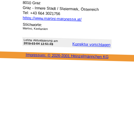
8010 Graz
Graz - Innere Stadt / Steiermark, Österreich
Tel: +43 664 3021756
https://www.maroni-maronessa.at/
Stichworte:
Maroni, Kastanien
Letzte Aktu­alisie­rung am
2019-03-04 12:51:28
Korrektur vor­schlagen
Impressum: ©
2026-2001 Heinzel­männchen KG