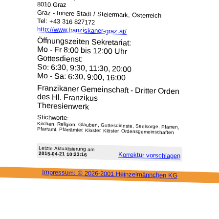
8010 Graz
Graz - Innere Stadt / Steiermark, Österreich
Tel: +43 316 827172
http://www.franziskaner-graz.at/
Öffnungszeiten Sekretariat:
Mo - Fr 8:00 bis 12:00 Uhr
Gottesdienst:
So: 6:30, 9:30, 11:30, 20:00
Mo - Sa: 6:30, 9:00, 16:00
Franzikaner Gemeinschaft - Dritter Orden
des Hl. Franzikus
Theresienwerk
Stichworte:
Kirchen, Religion, Glauben, Gottesdienste, Seelsorge, Pfarren,
Pfarramt, Pfarrämter, Kloster, Klöster, Ordensgemeinschaften
Letzte Aktu­alisie­rung am
2015-04-21 10:23:16
Korrektur vor­schlagen
Impressum: ©
2026-2001 Heinzel­männchen KG