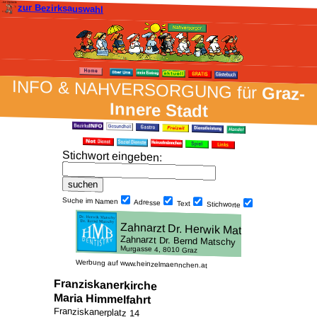
zur Bezirksauswahl
INFO & NAH­VER­SORG­UNG für
Graz-
Innere Stadt
Stich­wort ein­geben
:
Suche im Namen
Adresse
Text
Stich­worte
Werbung auf www.heinzelmaennchen.at
Franziskanerkirche
Maria Himmelfahrt
Franziskanerplatz 14